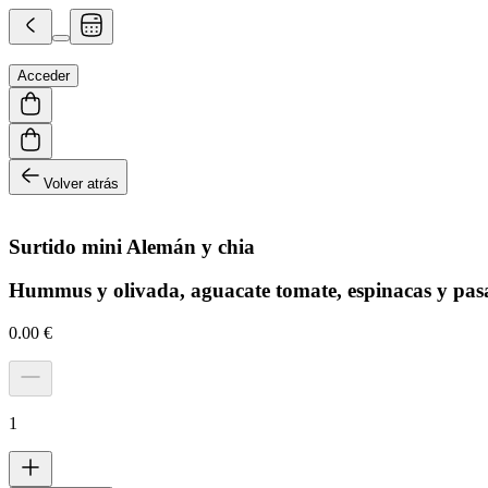
Acceder
Volver atrás
Surtido mini Alemán y chia
Hummus y olivada, aguacate tomate, espinacas y pas
0.00
€
1