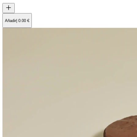
Añadir
|
0.00
€