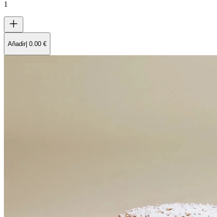
1
Añadir
|
0.00
€