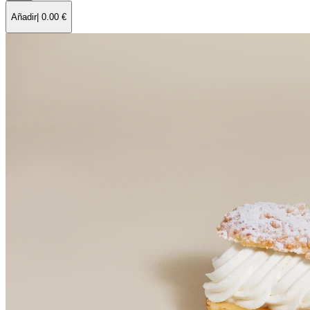
Añadir
|
0.00
€