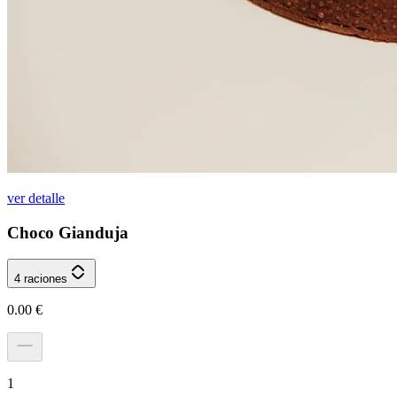
ver detalle
Choco Gianduja
4 raciones
0.00
€
1