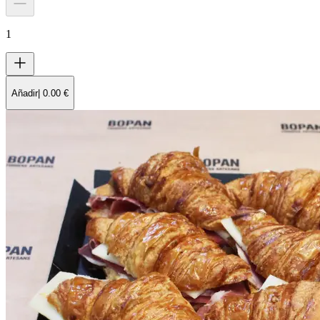
1
Añadir
|
0.00
€