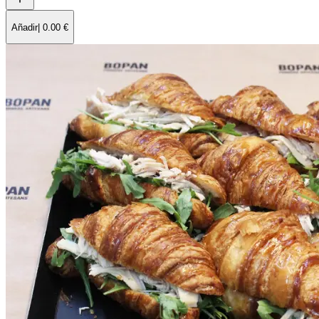
Añadir
|
0.00
€