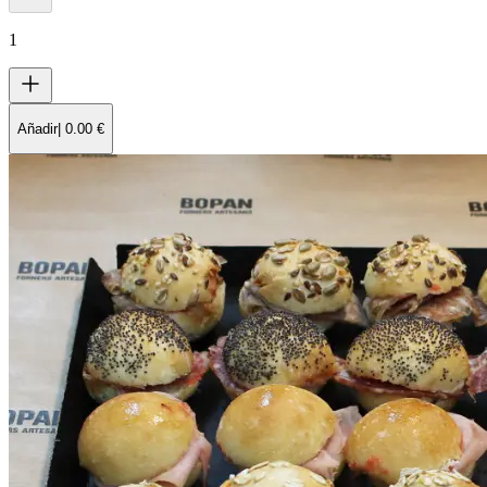
1
Añadir
|
0.00
€