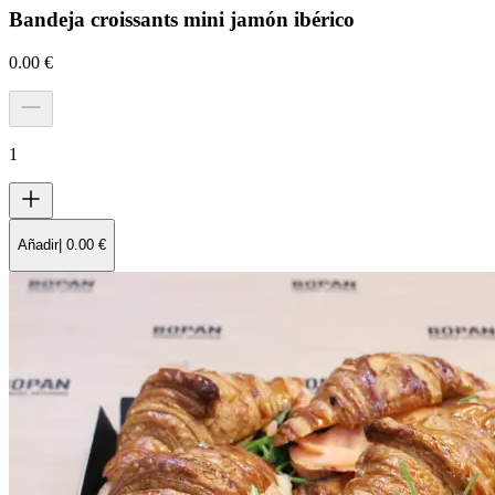
Bandeja croissants mini jamón ibérico
0.00
€
1
Añadir
|
0.00
€