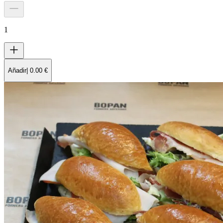
1
Añadir
|
0.00
€